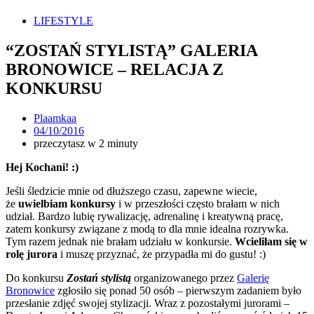
LIFESTYLE
“ZOSTAŃ STYLISTĄ” GALERIA
BRONOWICE – RELACJA Z
KONKURSU
Plaamkaa
04/10/2016
przeczytasz w 2 minuty
Hej Kochani! :)
Jeśli śledzicie mnie od dłuższego czasu, zapewne wiecie,
że
uwielbiam konkursy
i w przeszłości często brałam w nich
udział. Bardzo lubię rywalizację, adrenalinę i kreatywną pracę,
zatem konkursy związane z modą to dla mnie idealna rozrywka.
Tym razem jednak nie brałam udziału w konkursie.
Wcieliłam się w
rolę jurora
i muszę przyznać, że przypadła mi do gustu! :)
Do konkursu
Zostań stylistą
organizowanego przez
Galerię
Bronowice
zgłosiło się ponad 50 osób – pierwszym zadaniem było
przesłanie zdjęć swojej stylizacji. Wraz z pozostałymi jurorami –