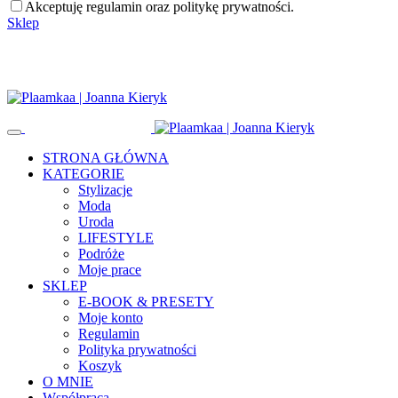
Akceptuję regulamin oraz politykę prywatności.
Sklep
STRONA GŁÓWNA
KATEGORIE
Stylizacje
Moda
Uroda
LIFESTYLE
Podróże
Moje prace
SKLEP
E-BOOK & PRESETY
Moje konto
Regulamin
Polityka prywatności
Koszyk
O MNIE
Współpraca