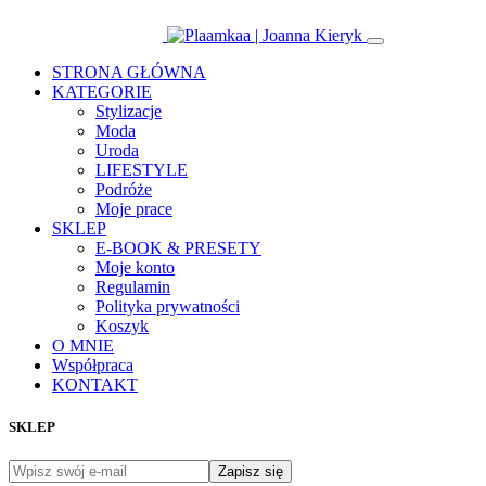
STRONA GŁÓWNA
KATEGORIE
Stylizacje
Moda
Uroda
LIFESTYLE
Podróże
Moje prace
SKLEP
E-BOOK & PRESETY
Moje konto
Regulamin
Polityka prywatności
Koszyk
O MNIE
Współpraca
KONTAKT
SKLEP
Zapisz się