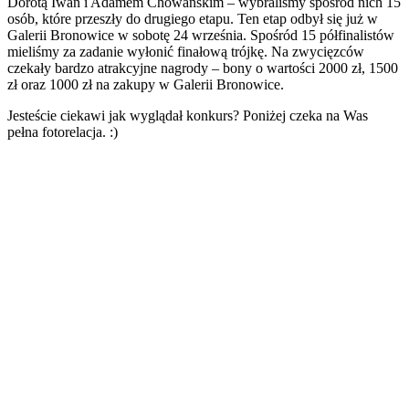
Dorotą Iwan i Adamem Chowańskim – wybraliśmy spośród nich 15
osób, które przeszły do drugiego etapu. Ten etap odbył się już w
Galerii Bronowice w sobotę 24 września. Spośród 15 półfinalistów
mieliśmy za zadanie wyłonić finałową trójkę. Na zwycięzców
czekały bardzo atrakcyjne nagrody – bony o wartości 2000 zł, 1500
zł oraz 1000 zł na zakupy w Galerii Bronowice.
Jesteście ciekawi jak wyglądał konkurs? Poniżej czeka na Was
pełna fotorelacja. :)